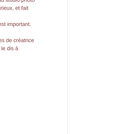
u studio photo 
eux, et fait 
est important.
es de créatrice 
le dis à 