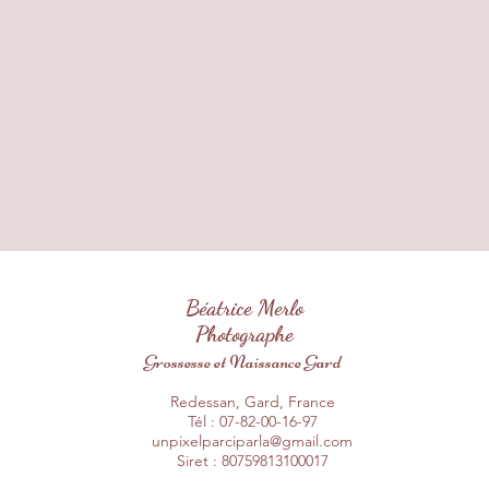
Béatrice Merlo
Photographe
Grossesse et Naissance Gard
Redessan, Gard, France
Tél : 07-82-00-16-97
unpixelparciparla@gmail.com
Siret : 80759813100017