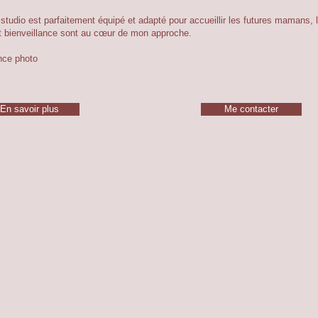
tudio est parfaitement équipé et adapté pour accueillir les futures mamans, l
 et bienveillance sont au cœur de mon approche.
nce photo
En savoir plus
Me contacter